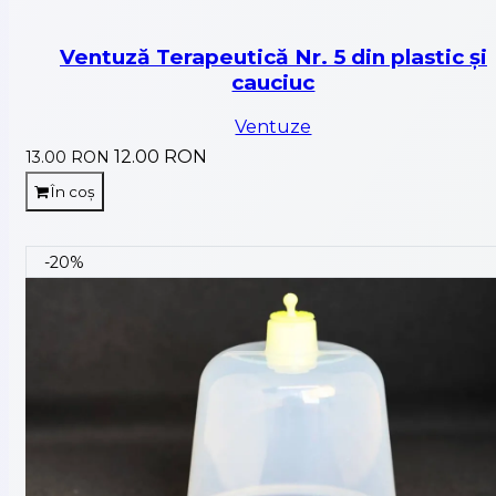
Ventuză Terapeutică Nr. 5 din plastic și
cauciuc
Ventuze
12.00 RON
13.00 RON
În coș
-20%