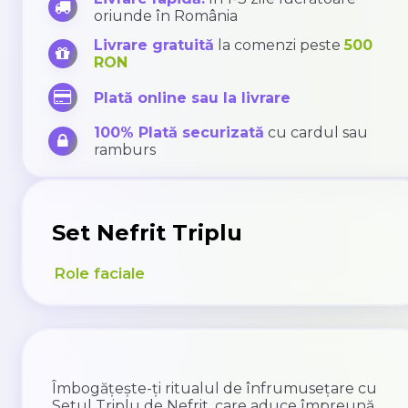
oriunde în România
Livrare gratuită
la comenzi peste
500
RON
Plată online sau la livrare
100% Plată securizată
cu cardul sau
ramburs
Set Nefrit Triplu
Role faciale
Îmbogățește-ți ritualul de înfrumusețare cu
Setul Triplu de Nefrit, care aduce împreună