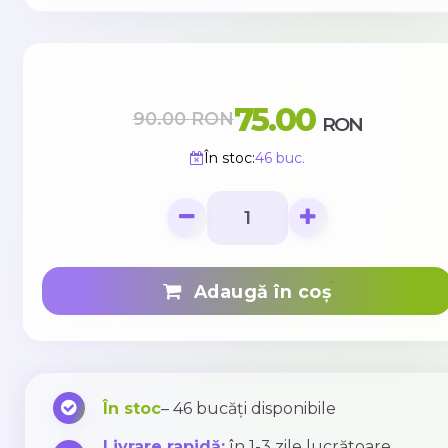
75.00
90.00
RON
RON
În stoc:
46 buc.
Adaugă în coș
În stoc
– 46 bucăți disponibile
Livrare rapidă:
în 1-3 zile lucrătoare