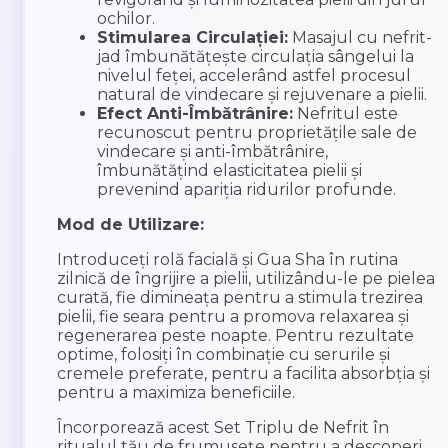
ochilor.
Stimularea Circulației:
Masajul cu nefrit-
jad îmbunătățește circulația sângelui la
nivelul feței, accelerând astfel procesul
natural de vindecare și rejuvenare a pielii.
Efect Anti-Îmbătrânire:
Nefritul este
recunoscut pentru proprietățile sale de
vindecare și anti-îmbătrânire,
îmbunătățind elasticitatea pielii și
prevenind apariția ridurilor profunde.
Mod de Utilizare:
Introduceți rolă facială și Gua Sha în rutina
zilnică de îngrijire a pielii, utilizându-le pe pielea
curată, fie dimineața pentru a stimula trezirea
pielii, fie seara pentru a promova relaxarea și
regenerarea peste noapte. Pentru rezultate
optime, folosiți în combinație cu serurile și
cremele preferate, pentru a facilita absorbția și
pentru a maximiza beneficiile.
Încorporează acest Set Triplu de Nefrit în
ritualul tău de frumusețe pentru a descoperi