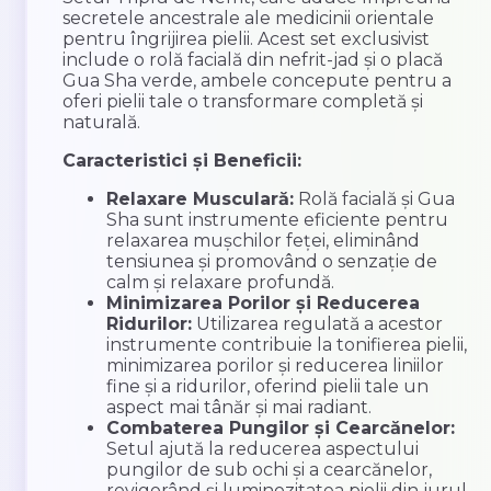
secretele ancestrale ale medicinii orientale
pentru îngrijirea pielii. Acest set exclusivist
include o rolă facială din nefrit-jad și o placă
Gua Sha verde, ambele concepute pentru a
oferi pielii tale o transformare completă și
naturală.
Caracteristici și Beneficii:
Relaxare Musculară:
Rolă facială și Gua
Sha sunt instrumente eficiente pentru
relaxarea mușchilor feței, eliminând
tensiunea și promovând o senzație de
calm și relaxare profundă.
Minimizarea Porilor și Reducerea
Ridurilor:
Utilizarea regulată a acestor
instrumente contribuie la tonifierea pielii,
minimizarea porilor și reducerea liniilor
fine și a ridurilor, oferind pielii tale un
aspect mai tânăr și mai radiant.
Combaterea Pungilor și Cearcănelor:
Setul ajută la reducerea aspectului
pungilor de sub ochi și a cearcănelor,
revigorând și luminozitatea pielii din jurul