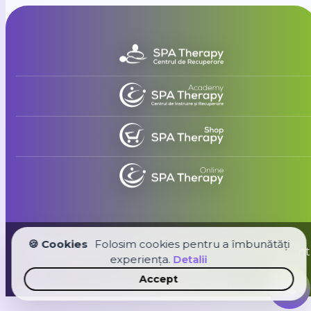
🍪 Cookies
Folosim cookies pentru a îmbunătăți
Spa Therapy Group © 2026. Toate drepturile sunt
experiența.
Detalii
rezervate
Accept
Creat cu
de
Casîr Agency