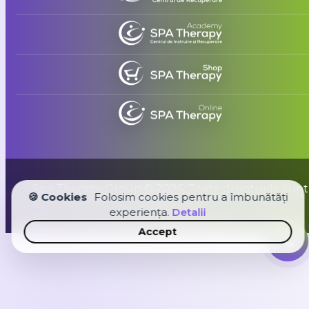
Spa Therapy Group © 2026. Toate drepturile sunt
🍪 Cookies
Folosim cookies pentru a îmbunătăți
rezervate
experiența.
Detalii
Creat cu
de
Casîr Agency
Accept