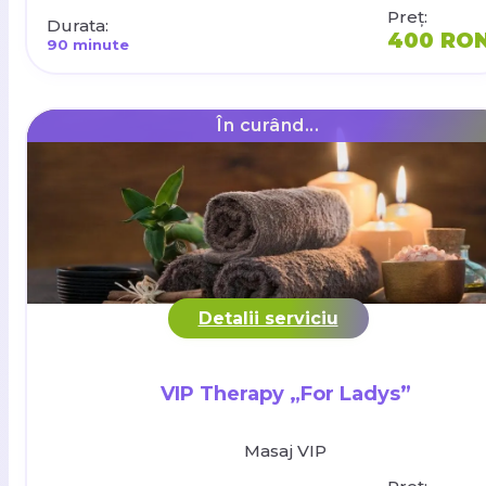
Preț:
Durata:
400 RO
90 minute
În curând...
Detalii serviciu
VIP Therapy „For Ladys”
Masaj VIP