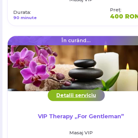
Preț:
Durata:
400 RO
90 minute
În curând...
Detalii serviciu
VIP Therapy „For Gentleman”
Masaj VIP