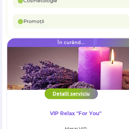
Cosmetologie
Promoții
În curând...
Detalii serviciu
VIP Relax "For You"
Masaj VIP