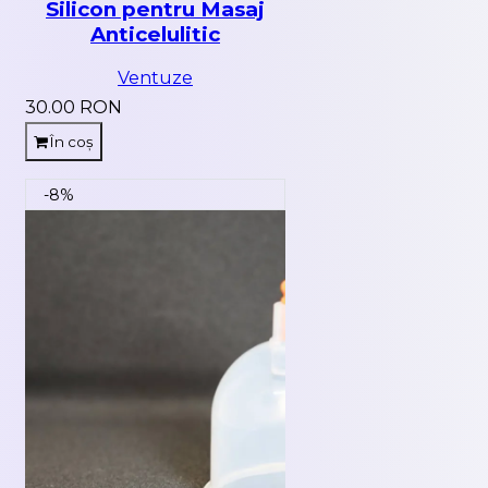
Silicon pentru Masaj
Anticelulitic
Ventuze
30.00 RON
În coș
-8%