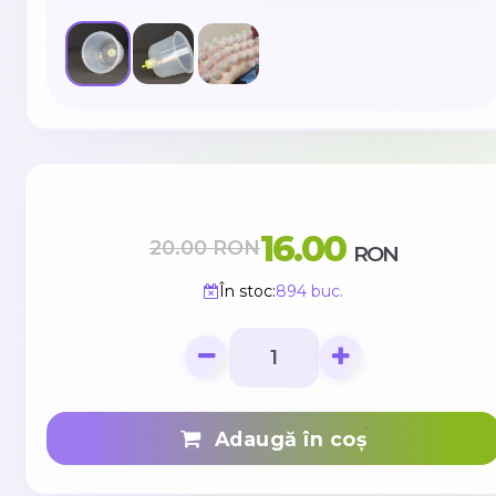
16.00
20.00
RON
RON
În stoc:
894 buc.
Adaugă în coș