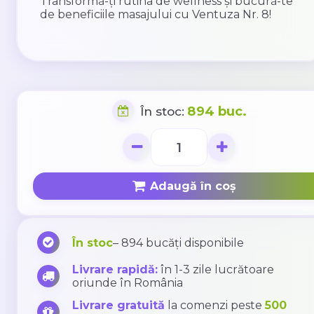
Transformă-ți rutina de wellness și bucură-te
de beneficiile masajului cu Ventuza Nr. 8!
894 buc.
În stoc:
Adaugă în coș
În stoc
– 894 bucăți disponibile
Livrare rapidă:
în 1-3 zile lucrătoare
oriunde în România
Livrare gratuită
la comenzi peste
500