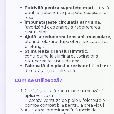
Potrivită pentru suprafețe mari
– ideală
pentru tratamente pe spate, coapse sau
fese
Îmbunătățește circulația sanguină
,
favorizând oxigenarea și regenerarea
țesuturilor
Ajută la reducerea tensiunii musculare
,
oferind relaxare după efort fizic sau stres
prelungit
Stimulează drenajul limfatic
,
contribuind la eliminarea toxinelor și
reducerea retenției de apă
Fabricată din plastic rezistent
, fiind ușor
de curățat și reutilizabilă
Cum se utilizează?
Curăță și usucă zona unde urmează să
aplici ventuza
Plasează ventuza pe piele și folosește o
pompă compatibilă pentru a crea vidul
Ajustează intensitatea în funcție de