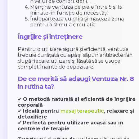
nivelul de confort dorit
Menține ventuza pe piele între 5 și 15
minute, în funcție de necesități
Îndepărtează cu grijă și masează zona
pentru a stimula circulația
Îngrijire și întreținere
Pentru o utilizare sigură și eficientă, ventuza
trebuie curățată cu apă și săpun antibacterian
după fiecare utilizare și lăsată să se usuce
complet înainte de depozitare.
De ce merită să adaugi Ventuza Nr. 8
în rutina ta?
✔
O metodă naturală și eficientă de îngrijire
corporală
✔
Ideală pentru
masaj terapeutic
, relaxare și
detoxifiere
✔
Perfectă pentru utilizare acasă sau în
centrele de terapie