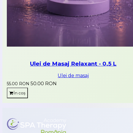
Ulei de Masaj Relaxant - 0,5 L
Ulei de masaj
50.00 RON
55.00 RON
În coș