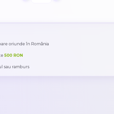
toare oriunde în România
te
500 RON
l sau ramburs