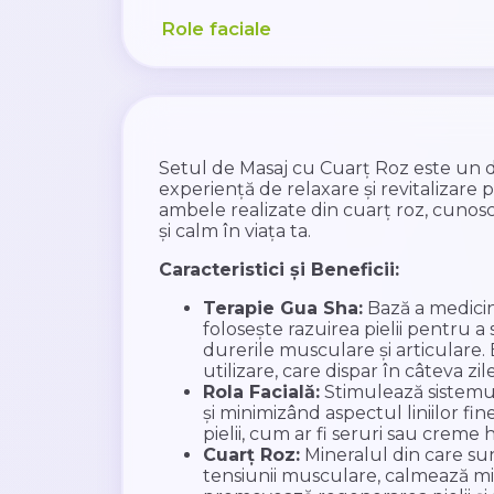
Role faciale
Setul de Masaj cu Cuarț Roz este un d
experiență de relaxare și revitalizare p
ambele realizate din cuarț roz, cunoscu
și calm în viața ta.
Caracteristici și Beneficii:
Terapie Gua Sha:
Bază a medicine
folosește razuirea pielii pentru a
durerile musculare și articulare.
utilizare, care dispar în câteva zile
Rola Facială:
Stimulează sistemul 
și minimizând aspectul liniilor fin
pielii, cum ar fi seruri sau creme 
Cuarț Roz:
Mineralul din care su
tensiunii musculare, calmează mi