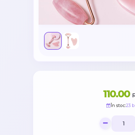
110.00
În stoc:
23 b