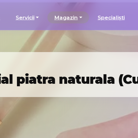
e
Servicii
Magazin
Specialiști
ial piatra naturala (C