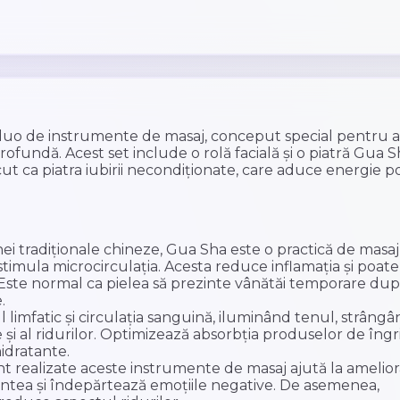
uo de instrumente de masaj, conceput special pentru a 
rofundă. Acest set include o rolă facială și o piatră Gua S
t ca piatra iubirii necondiționate, care aduce energie po
i tradiționale chineze, Gua Sha este o practică de masaj
 stimula microcirculația. Acesta reduce inflamația și poate
 Este normal ca pielea să prezinte vânătăi temporare du
.
limfatic și circulația sanguină, iluminând tenul, strângân
e și al ridurilor. Optimizează absorbția produselor de îngri
hidratante.
nt realizate aceste instrumente de masaj ajută la amelio
ntea și îndepărtează emoțiile negative. De asemenea,