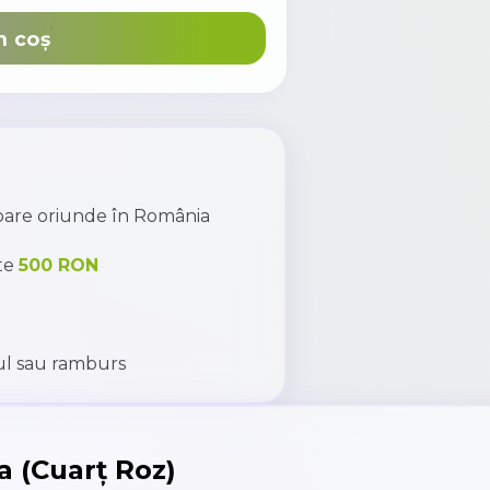
n coș
toare oriunde în România
te
500 RON
l sau ramburs
la (Cuarț Roz)