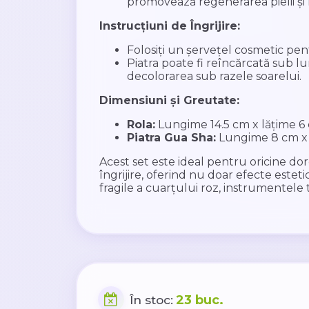
promovează regenerarea pielii și 
Instrucțiuni de Îngrijire:
Folosiți un șervețel cosmetic pen
Piatra poate fi reîncărcată sub lum
decolorarea sub razele soarelui.
Dimensiuni și Greutate:
Rola:
Lungime 14.5 cm x lățime 6 
Piatra Gua Sha:
Lungime 8 cm x l
Acest set este ideal pentru oricine do
îngrijire, oferind nu doar efecte estetic
fragile a cuarțului roz, instrumentele
23 buc.
În stoc: