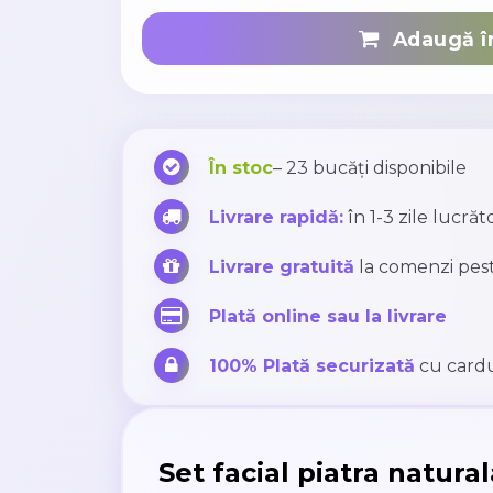
Adaugă î
În stoc
– 23 bucăți disponibile
Livrare rapidă:
în 1-3 zile lucră
Livrare gratuită
la comenzi pes
Plată online sau la livrare
100% Plată securizată
cu cardu
Set facial piatra natura