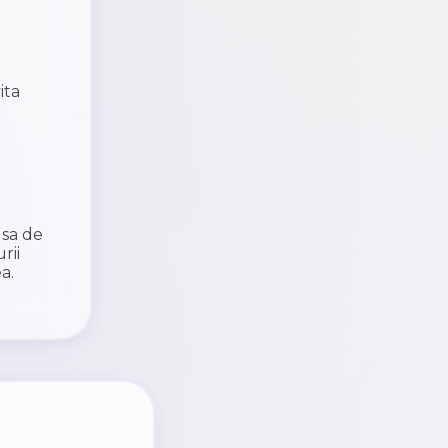
ita
 sa de
rii
a.