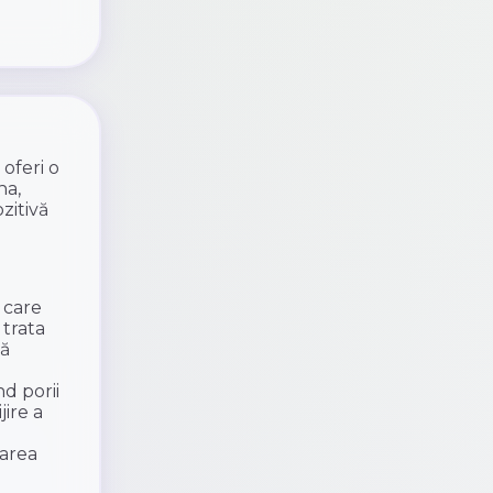
oferi o
ha,
zitivă
 care
 trata
pă
d porii
jire a
rarea