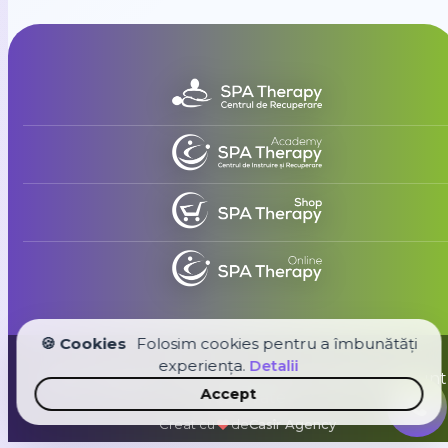
🍪 Cookies
Folosim cookies pentru a îmbunătăți
experiența.
Detalii
Spa Therapy Group © 2026. Toate drepturile sunt
Accept
rezervate
Creat cu
de
Casîr Agency