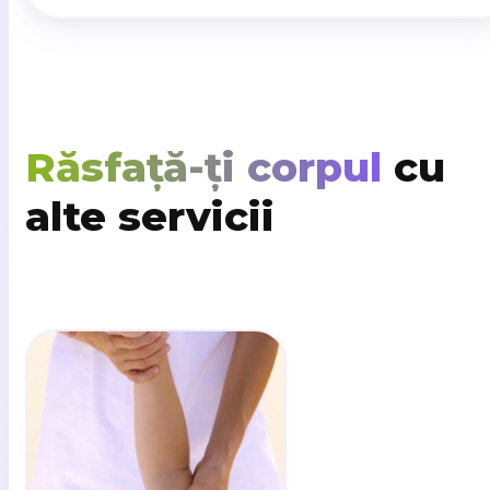
Răsfață-ți corpul
cu
alte servicii