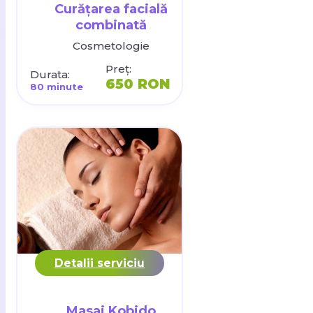
Curățarea facială
combinată
Cosmetologie
Preț:
Durata:
650 RON
80 minute
Detalii serviciu
Masaj Kobido