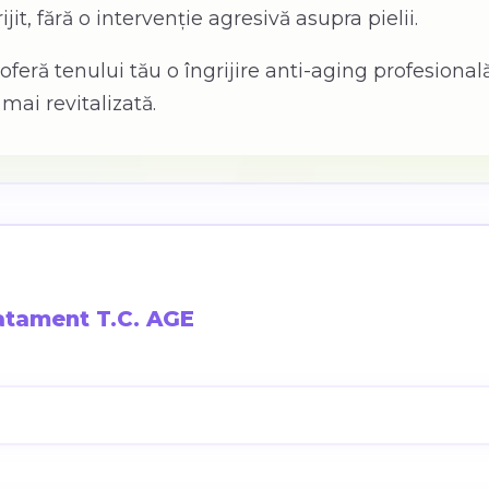
it, fără o intervenție agresivă asupra pielii.
feră tenului tău o îngrijire anti-aging profesional
mai revitalizată.
atament T.C. AGE