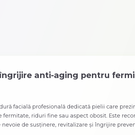
ngrijire anti-aging pentru fermi
ură facială profesională dedicată pielii care prez
e fermitate, riduri fine sau aspect obosit. Este re
 nevoie de susținere, revitalizare și îngrijire preven