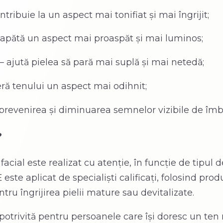
ntribuie la un aspect mai tonifiat și mai îngrijit;
capătă un aspect mai proaspăt și mai luminos;
– ajută pielea să pară mai suplă și mai netedă;
eră tenului un aspect mai odihnit;
prevenirea și diminuarea semnelor vizibile de îmb
?
cial este realizat cu atenție, în funcție de tipul d
 este aplicat de specialiști calificați, folosind pro
ntru îngrijirea pielii mature sau devitalizate.
potrivită pentru persoanele care își doresc un ten