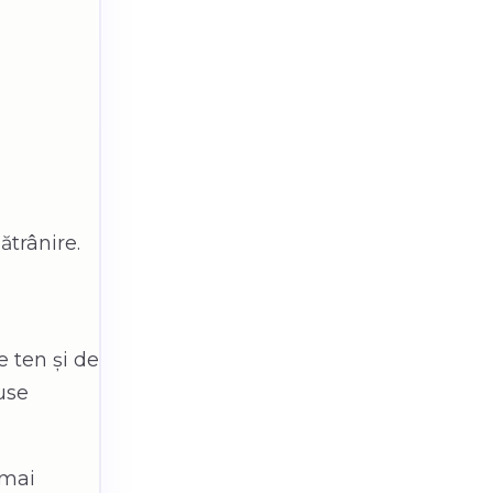
ătrânire.
e ten și de
duse
 mai