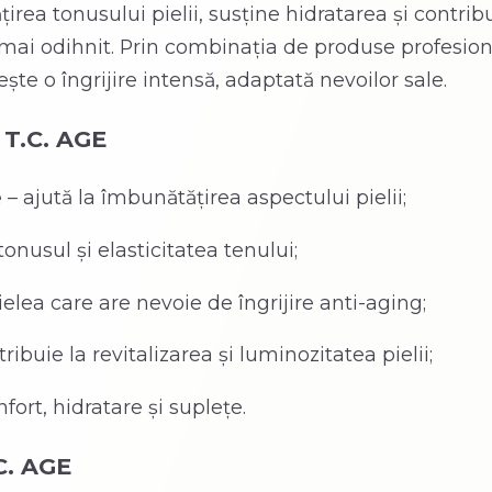
rea tonusului pielii, susține hidratarea și contrib
mai odihnit. Prin combinația de produse profesion
ște o îngrijire intensă, adaptată nevoilor sale.
 T.C. AGE
e
– ajută la îmbunătățirea aspectului pielii;
tonusul și elasticitatea tenului;
ielea care are nevoie de îngrijire anti-aging;
ribuie la revitalizarea și luminozitatea pielii;
fort, hidratare și suplețe.
C. AGE