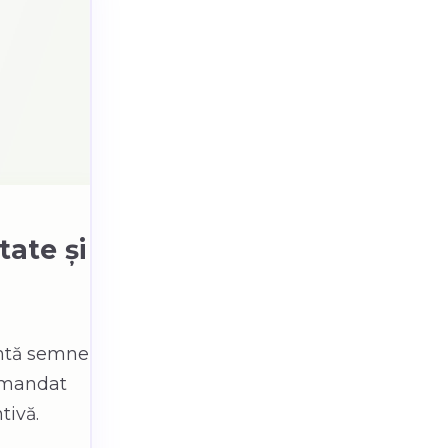
tate și
intă semne
comandat
tivă.