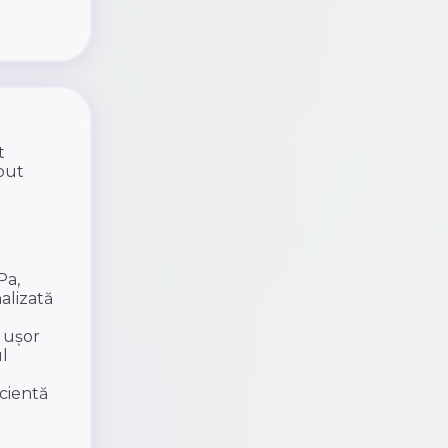
t
put
Pa,
alizată
 ușor
l
cientă