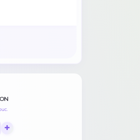
ON
buc.