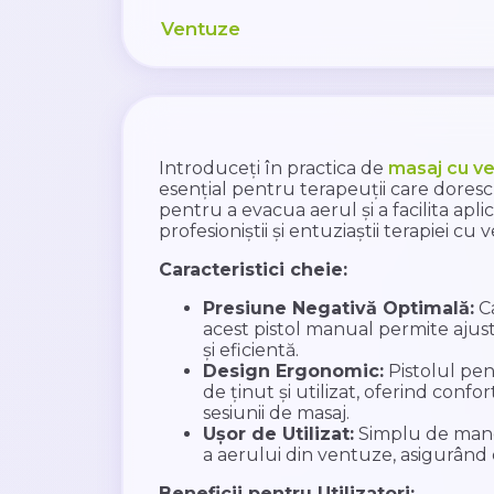
Ventuze
Introduceți în practica de
masaj cu v
esențial pentru terapeuții care doresc
pentru a evacua aerul și a facilita apl
profesioniștii și entuziaștii terapiei cu
Caracteristici cheie:
Presiune Negativă Optimală:
Ca
acest pistol manual permite ajus
și eficientă.
Design Ergonomic:
Pistolul pe
de ținut și utilizat, oferind conf
sesiunii de masaj.
Ușor de Utilizat:
Simplu de manev
a aerului din ventuze, asigurând o
Beneficii pentru Utilizatori: