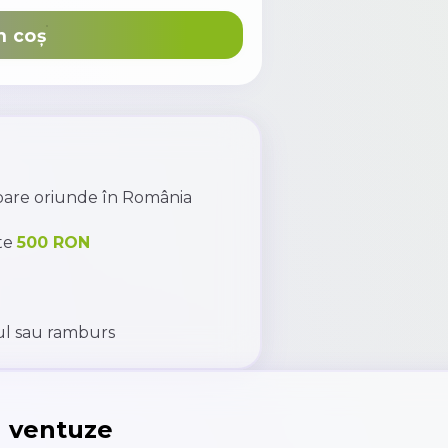
n coș
toare oriunde în România
te
500 RON
l sau ramburs
 ventuze