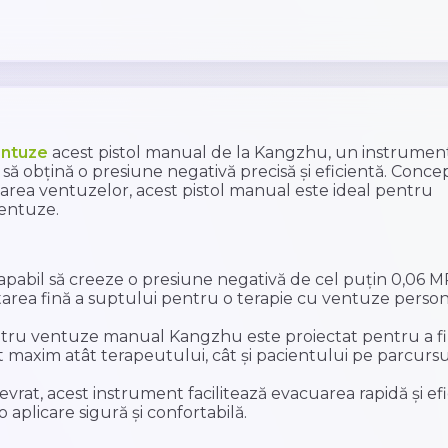
entuze
acest pistol manual de la Kangzhu, un instrumen
 să obțină o presiune negativă precisă și eficientă. Conce
icarea ventuzelor, acest pistol manual este ideal pentru
 ventuze.
pabil să creeze o presiune negativă de cel puțin 0,06 M
tarea fină a suptului pentru o terapie cu ventuze person
ntru ventuze manual Kangzhu este proiectat pentru a fi
ort maxim atât terapeutului, cât și pacientului pe parcursu
rat, acest instrument facilitează evacuarea rapidă și efi
 aplicare sigură și confortabilă.