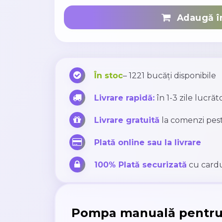
Adaugă î
În stoc
– 1221 bucăți disponibile
Livrare rapidă:
în 1-3 zile lucră
Livrare gratuită
la comenzi pes
Plată online sau la livrare
100% Plată securizată
cu cardu
Pompa manuală pentru