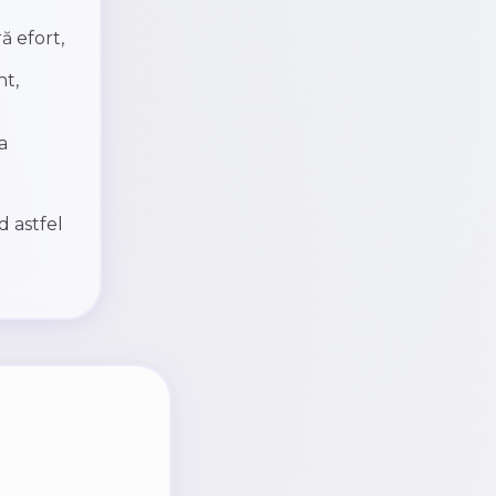
ă efort,
nt,
a
d astfel