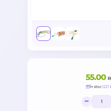
55.00
R
În stoc:
1221 