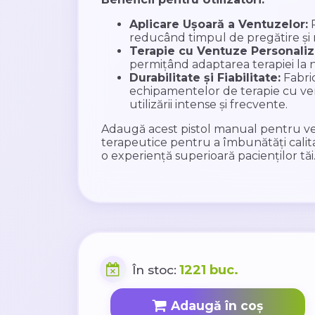
Aplicare Ușoară a Ventuzelor:
P
reducând timpul de pregătire și 
Terapie cu Ventuze Personaliz
permițând adaptarea terapiei la ne
Durabilitate și Fiabilitate:
Fabri
echipamentelor de terapie cu ven
utilizării intense și frecvente.
Adaugă acest pistol manual pentru v
terapeutice pentru a îmbunătăți calitat
o experiență superioară pacienților tăi
1221 buc.
În stoc:
Adaugă în coș