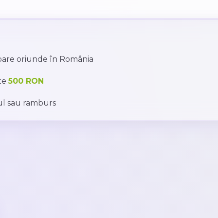
toare oriunde în România
te
500 RON
l sau ramburs