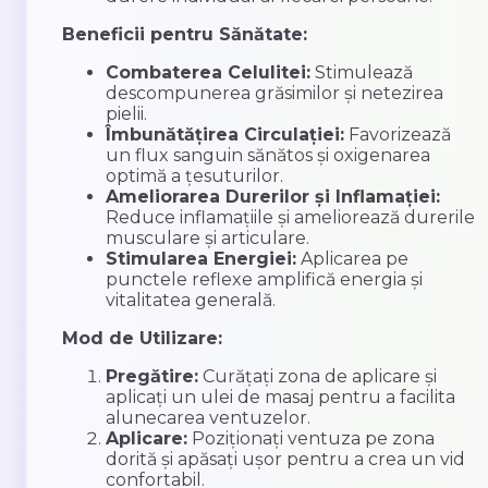
Beneficii pentru Sănătate:
Combaterea Celulitei:
Stimulează
descompunerea grăsimilor și netezirea
pielii.
Îmbunătățirea Circulației:
Favorizează
un flux sanguin sănătos și oxigenarea
optimă a țesuturilor.
Ameliorarea Durerilor și Inflamației:
Reduce inflamațiile și ameliorează durerile
musculare și articulare.
Stimularea Energiei:
Aplicarea pe
punctele reflexe amplifică energia și
vitalitatea generală.
Mod de Utilizare:
Pregătire:
Curățați zona de aplicare și
aplicați un ulei de masaj pentru a facilita
alunecarea ventuzelor.
Aplicare:
Poziționați ventuza pe zona
dorită și apăsați ușor pentru a crea un vid
confortabil.