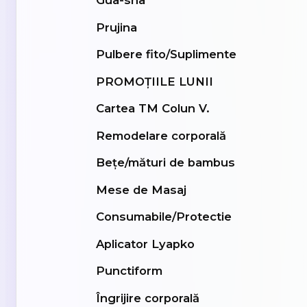
Gua-sha
Prujina
Pulbere fito/Suplimente
PROMOȚIILE LUNII
Cartea TM Colun V.
Remodelare corporală
Bețe/mături de bambus
Mese de Masaj
Consumabile/Protectie
Aplicator Lyapko
Punctiform
Îngrijire corporală