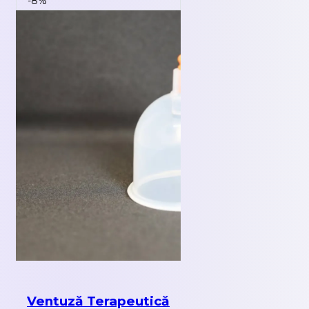
-8%
Ventuză Terapeutică