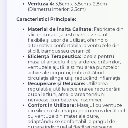
Ventuza 4:
3,8cm x 3,8cm x 2,8cm
(Diametru interior: 2,5cm)
Caracteristici Principale:
Material de Înaltă Calitate:
Fabricate din
silicon durabil, aceste ventuze sunt
flexibile și ușor de utilizat, oferind o
alternativă confortabilă la ventuzele din
sticlă, bambus sau ceramică.
Eficiență Terapeutică:
Ideale pentru
masajul anticelulitic și arderea grăsimilor,
ventuzele ajută la stimularea punctelor
active ale corpului, îmbunătățind
circulația sângelui și reducând inflamația.
Recuperare și Relaxare:
Utilizarea
regulată ajută la accelerarea recuperării
după leziuni, ameliorarea tensiunii
nervoase, combaterea insomniei.
Confort în Utilizare:
Masajul cu ventuze
din silicon este mai puțin dureros decât cel
cu ventuze din materiale dure,
adaptându-se confortabil la pragul de
durere individual al fiecărei persoane.