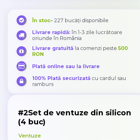
În stoc
– 227 bucăți disponibile
Livrare rapidă:
în 1-3 zile lucrătoare
oriunde în România
Livrare gratuită
la comenzi peste
500
RON
Plată online sau la livrare
100% Plată securizată
cu cardul sau
ramburs
#2Set de ventuze din silicon
(4 buc)
Ventuze