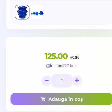
125.00
RON
În stoc:
227 buc.
Adaugă în coș