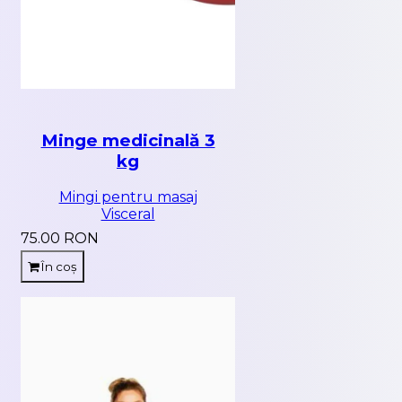
Minge medicinală 3
kg
Mingi pentru masaj
Visceral
75.00 RON
În coș