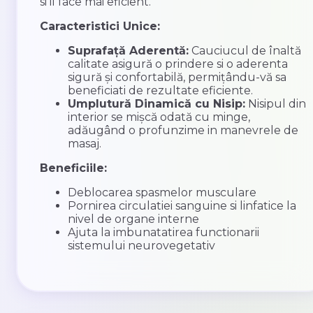
si il face mai eficient.
Caracteristici Unice:
Suprafață Aderentă:
Cauciucul de înaltă
calitate asigură o prindere si o aderenta
sigură și confortabilă, permițându-vă sa
beneficiati de rezultate eficiente.
Umplutură Dinamică cu Nisip:
Nisipul din
interior se mișcă odată cu minge,
adăugând o profunzime in manevrele de
masaj.
Beneficiile:
Deblocarea spasmelor musculare
Pornirea circulatiei sanguine si linfatice la
nivel de organe interne
Ajuta la imbunatatirea functionarii
sistemului neurovegetativ