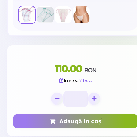
110.00
RON
În stoc:
7 buc.
Adaugă în coș