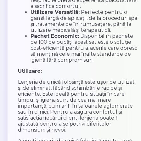
respirabile oferă o experiență plăcută, fără
a sacrifica confortul.
Utilizare Versatilă:
Perfecte pentru o
gamă largă de aplicații, de la proceduri spa
și tratamente de înfrumusețare, până la
utilizare medicală și terapeutică.
Pachet Economic:
Disponibil în pachete
de 100 de bucăți, acest set este o soluție
cost-eficientă pentru afacerile care doresc
să mențină cele mai înalte standarde de
igienă fără compromisuri.
Utilizare:
Lenjeria de unică folosință este ușor de utilizat
și de eliminat, făcând schimbările rapide și
eficiente. Este ideală pentru situații în care
timpul și igiena sunt de cea mai mare
importanță, cum ar fi în saloanele aglomerate
sau în clinici. Pentru a asigura confortul și
satisfacția fiecărui client, lenjeria poate fi
ajustată pentru a se potrivi diferitelor
dimensiuni și nevoi.
Alegeți lenjeria de unică folosință pentru a vă